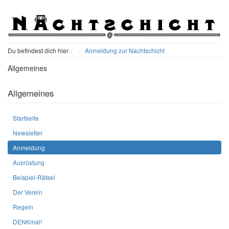
Home
Du befindest dich hier
Anmeldung zur Nachtschicht
Allgemeines
Allgemeines
Startseite
Newsletter
Anmeldung
Ausrüstung
Beispiel-Rätsel
Der Verein
Regeln
DENKmal!