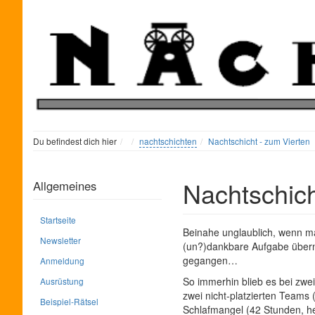
Home
Du befindest dich hier
nachtschichten
Nachtschicht - zum Vierten
Nachtschich
Allgemeines
Startseite
Beinahe unglaublich, wenn ma
Newsletter
(un?)dankbare Aufgabe übern
gegangen…
Anmeldung
So immerhin blieb es bei zwei
Ausrüstung
zwei nicht-platzierten Teams
Beispiel-Rätsel
Schlafmangel (42 Stunden, he