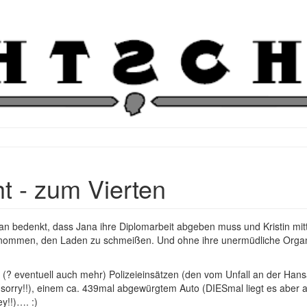
t - zum Vierten
n bedenkt, dass Jana ihre Diplomarbeit abgeben muss und Kristin mitt
ommen, den Laden zu schmeißen. Und ohne ihre unermüdliche Organis
 (? eventuell auch mehr) Polizeieinsätzen (den vom Unfall an der Hans
 (sorry!!), einem ca. 439mal abgewürgtem Auto (DIESmal liegt es aber
y!!)…. :)