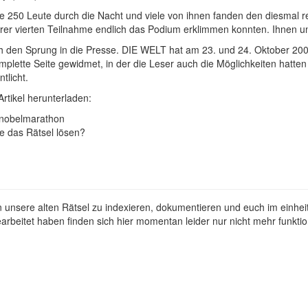
 250 Leute durch die Nacht und viele von ihnen fanden den diesmal rela
rer vierten Teilnahme endlich das Podium erklimmen konnten. Ihnen u
h den Sprung in die Presse. DIE WELT hat am 23. und 24. Oktober 2006 i
omplette Seite gewidmet, in der die Leser auch die Möglichkeiten hatte
tlicht.
Artikel herunterladen:
 Knobelmarathon
e das Rätsel lösen?
 unsere alten Rätsel zu indexieren, dokumentieren und euch im einhei
arbeitet haben finden sich hier momentan leider nur nicht mehr funkti