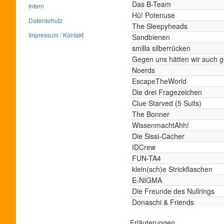
Das B-Team
Intern
Hü! Potenuse
Datenschutz
The Sleepyheads
Impressum / Kontakt
Sandbienen
smilla silberrücken
Gegen uns hätten wir auch
Noerds
EscapeTheWorld
Die drei Fragezeichen
Clue Starved (5 Suits)
The Bonner
WissenmachtAhh!
Die Sissi-Cacher
IDCrew
FUN-TA4
klein(sch)e Strickflaschen
E-NIGMA
Die Freunde des Nullrings
Donaschi & Friends
Erläuterungen