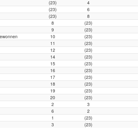
(23)
4
(23)
6
(23)
8
8
(23)
9
(23)
 gewonnen
10
(23)
11
(23)
12
(23)
14
(23)
15
(23)
16
(23)
17
(23)
18
(23)
19
(23)
20
(23)
2
3
6
2
1
(23)
3
(23)