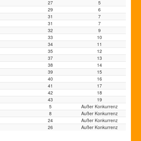
27
5
29
6
31
7
31
7
32
9
33
10
34
11
35
12
37
13
38
14
39
15
40
16
41
17
42
18
43
19
5
Außer Konkurrenz
8
Außer Konkurrenz
24
Außer Konkurrenz
26
Außer Konkurrenz