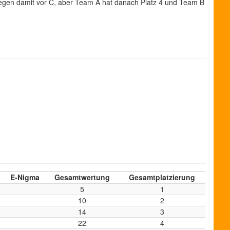
liegen damit vor C, aber Team A hat danach Platz 4 und Team B
E-Nigma
Gesamtwertung
Gesamtplatzierung
5
1
10
2
14
3
22
4