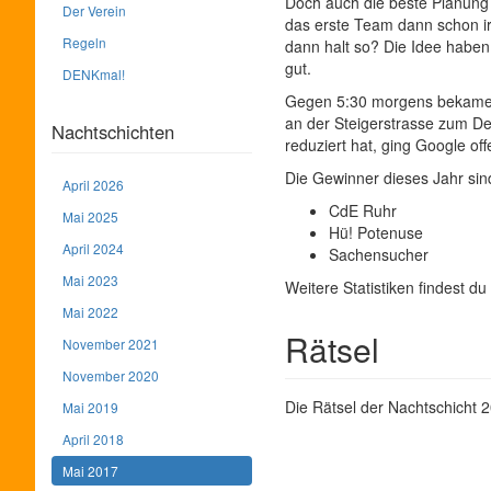
Doch auch die beste Planung
Der Verein
das erste Team dann schon irg
Regeln
dann halt so? Die Idee haben 
gut.
DENKmal!
Gegen 5:30 morgens bekamen 
an der Steigerstrasse zum De
Nachtschichten
reduziert hat, ging Google of
Die Gewinner dieses Jahr sin
April 2026
CdE Ruhr
Mai 2025
Hü! Potenuse
April 2024
Sachensucher
Mai 2023
Weitere Statistiken findest d
Mai 2022
Rätsel
November 2021
November 2020
Die Rätsel der Nachtschicht 
Mai 2019
April 2018
Mai 2017