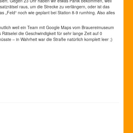
siert. Gegen 23 Uhr haben wir etwas Panik bekommen, weil
atzrätsel raus, um die Strecke zu verlängern, oder ist das
as „Feld“ noch wie geplant bei Station 8-9 rumhing. Also alles
ermutlich weil ein Team mit Google Maps vom Brauereimuseum
Rätselei die Geschwindigkeit für sehr lange Zeit auf 0
üsste – in Wahrheit war die Straße natürlich komplett leer ;)