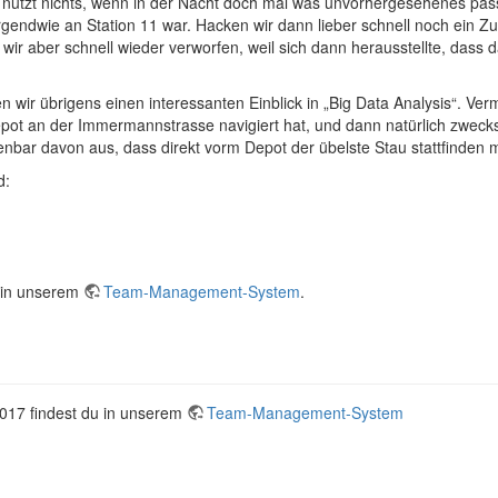
 nützt nichts, wenn in der Nacht doch mal was unvorhergesehenes pas
endwie an Station 11 war. Hacken wir dann lieber schnell noch ein Zus
wir aber schnell wieder verworfen, weil sich dann herausstellte, dass d
wir übrigens einen interessanten Einblick in „Big Data Analysis“. V
pot an der Immermannstrasse navigiert hat, und dann natürlich zwecks 
fenbar davon aus, dass direkt vorm Depot der übelste Stau stattfinden m
d:
u in unserem
Team-Management-System
.
2017 findest du in unserem
Team-Management-System